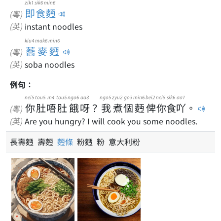
zik1 sik6 min6
即食麪
(粵)
(英)
instant noodles
kiu4 mak6 min6
蕎麥麪
(粵)
(英)
soba noodles
例句：
nei5
tou5
m4
tou5
ngo6
aa3
ngo5
zyu2
go3
min6
bei2
nei5
sik6
aa1
你
肚
唔
肚
餓
呀
？
我
煮
個
麪
俾
你
食
吖
。
(粵)
(英)
Are you hungry? I will cook you some noodles.
長壽麪 壽麪
麪條
粉麪 粉 意大利粉