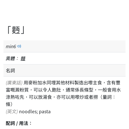
「麪」
min
6
異體：
麵
名詞
(廣東話)
用麥粉加水同埋其他材料製造出嚟主食，含有豐
富嘅澱粉質，可以令人飽肚，通常係長條型，一般會用水
淥熟咗先，可以放湯食，亦可以用嚟炒或者撈（量詞：
條）
(英文)
noodles; pasta
配詞 / 用法：