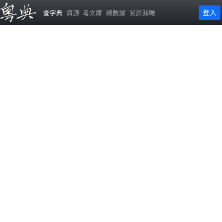
登入
查字典
資源
粵文庫
細數據
關於我哋