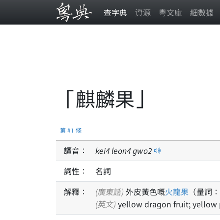
查字典
資源
粵文庫
細數據
「麒麟果」
第 #1 條
讀音：
kei
4
leon
4
gwo
2
詞性：
名詞
解釋：
(廣東話)
外皮黃色嘅
火龍果
（量詞：
(英文)
yellow dragon fruit; yellow 