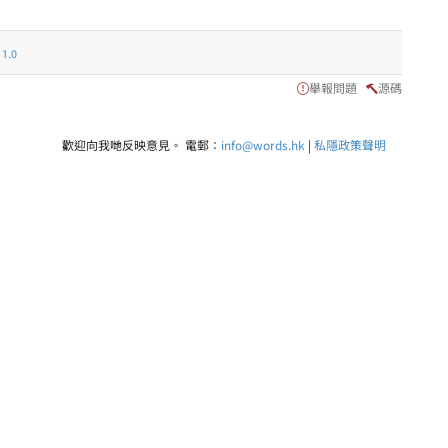
.0
舉報問題
源碼
歡迎向我哋反映意見。 電郵：
info@words.hk
|
私隱政策聲明