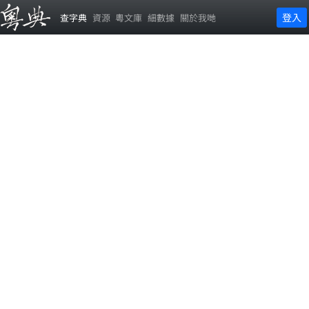
登入
查字典
資源
粵文庫
細數據
關於我哋