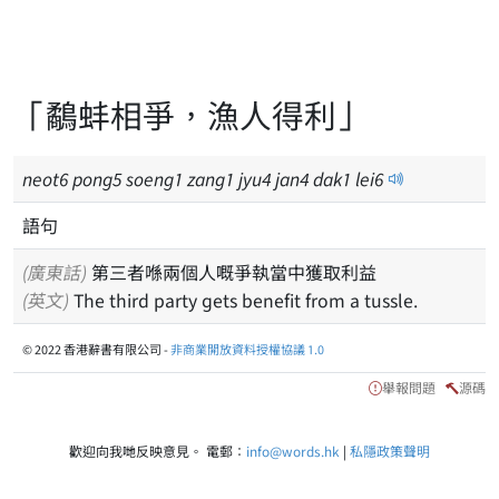
「鷸蚌相爭，漁人得利」
neot
6
pong
5
soeng
1
zang
1
jyu
4
jan
4
dak
1
lei
6
語句
(廣東話)
第三者喺兩個人嘅爭執當中獲取利益
(英文)
The third party gets benefit from a tussle.
© 2022 香港辭書有限公司 -
非商業開放資料授權協議 1.0
舉報問題
源碼
歡迎向我哋反映意見。 電郵：
info@words.hk
|
私隱政策聲明