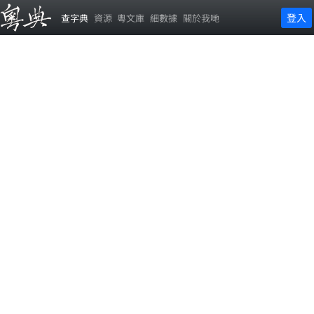
登入
查字典
資源
粵文庫
細數據
關於我哋