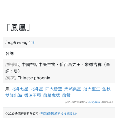
「鳳凰」
fung
6
wong
4
名詞
(廣東話)
中國神話中嘅生物，係百鳥之王，象徵吉祥（量
詞：隻）
(英文)
Chinese phoenix
鳳
北斗七星
北斗星
四大皆空
天煞孤星
浴火重生
金秋
雙龍出海
香消玉殞
龍精虎猛
龍鍾
(部份類近詞彙取自
ToastyNews
數據分析)
© 2020 香港辭書有限公司 -
非商業開放資料授權協議 1.0