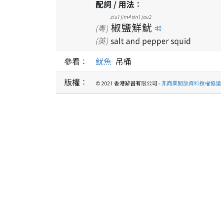
配詞 / 用法：
ziu1
jim4
sin1
jau2
椒
鹽
鮮
魷
(粵)
(英)
salt and pepper squid
參看：
魷魚
吊桶
版權：
© 2021 香港辭書有限公司 -
非商業開放資料授權協議 1