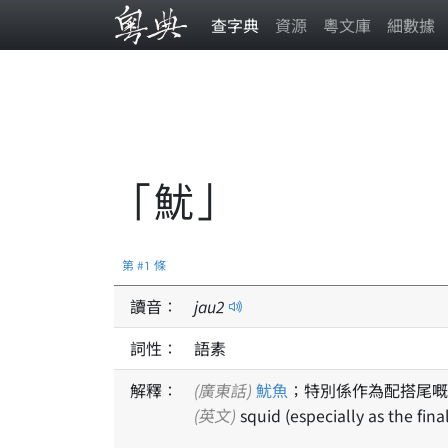
查字典
資源
粵文庫
細數據
「魷」
第 #1 條
讀音：
jau
2
詞性：
語素
解釋：
(廣東話)
魷魚
；特別係作為配搭尾嘅
(英文)
squid (especially as the fina