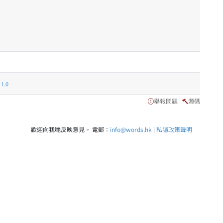
.0
舉報問題
源碼
歡迎向我哋反映意見。 電郵：
info@words.hk
|
私隱政策聲明