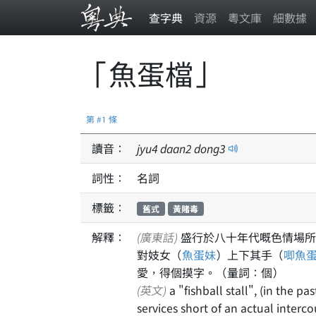
查字典
資源
粵文庫
細數據
「魚蛋檔」
第 #1 條
讀音：
jyu
4
daan
2
dong
3
詞性：
名詞
標籤：
舊式
黃賭毒
解釋：
(廣東話)
盛行於八十年代嘅色情場所
對妓女（
魚蛋妹
）上下其手（
唧魚
愛，得個摸字。（量詞：個）
(英文)
a "fishball stall", (in the p
services short of an actual interco