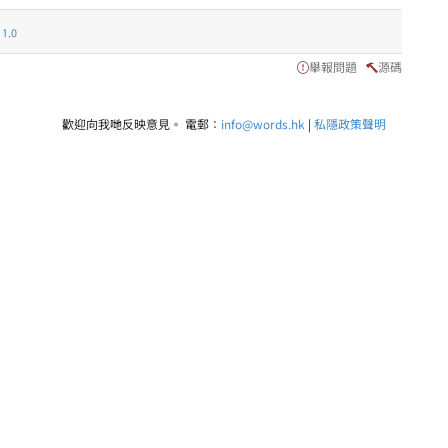
.0
舉報問題
源碼
歡迎向我哋反映意見。 電郵：
info@words.hk
|
私隱政策聲明