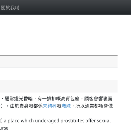
關於我哋
，通常燈光昏暗，有一排排嘅高背包廂，顧客會響裏面
蛋
）。由於賣身嘅都係
未夠秤
嘅
𡃁妹
，所以通常都唔會做
ast) a place which underaged prostitutes offer sexual
urse