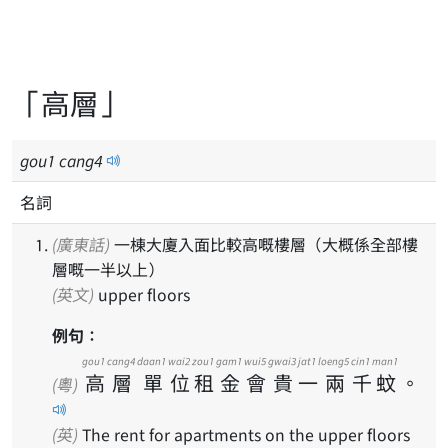
「高層」
gou
1
cang
4
名詞
(廣東話)
一棟大廈入面比較高嘅樓層（大概係全部樓
層嘅一半以上）
(英文)
upper floors
例句：
gou1
cang4
daan1
wai2
zou1
gam1
wui5
gwai3
jat1
loeng5
cin1
man1
高
層
單
位
租
金
會
貴
一
兩
千
蚊
。
(粵)
(英)
The rent for apartments on the upper floors