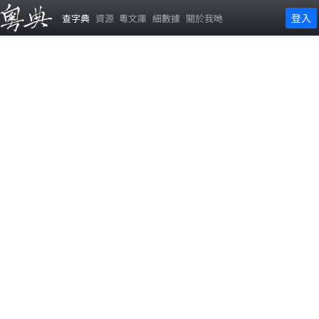
登入
查字典
資源
粵文庫
細數據
關於我哋