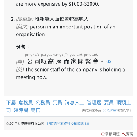
are more expensive by $1000-$2000.
(廣東話)
喺組織入面位置較高嘅人
(英文)
person in an important position of an
organisation
例句：
gung1
si1
ge3
gou1
cang4
ji4
gaa1
hoi1
gan2
wui2
公
司
嘅
高
層
而
家
開
緊
會
。
(粵)
(英)
The senior staff of the company is holding a
meeting now.
下屬
倉務員
公務員
冗員
消息人士
管理層
要員
頂頭上
司
領導層
高官
(類近詞彙取自
ToastyNews
數據分析)
© 2017 香港辭書有限公司 -
非商業開放資料授權協議 1.0
舉報問題
源碼