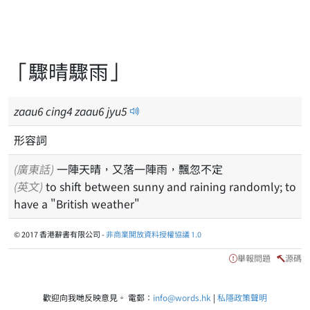
「驟晴驟雨」
zaau
6
cing
4
zaau
6
jyu
5
形容詞
(廣東話)
一陣天晴，又落一陣雨，飄忽不定
(英文)
to shift between sunny and raining randomly; to
have a "British weather"
© 2017 香港辭書有限公司 -
非商業開放資料授權協議 1.0
舉報問題
源碼
歡迎向我哋反映意見。 電郵：
info@words.hk
|
私隱政策聲明