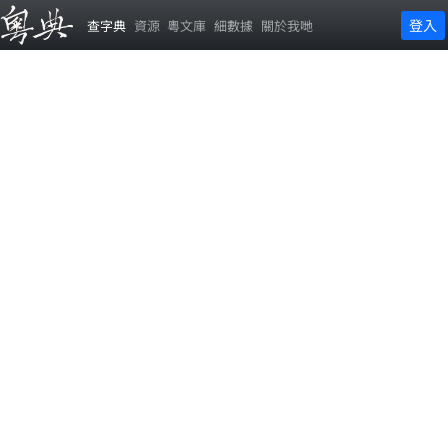
登入
查字典
資源
粵文庫
細數據
關於我哋