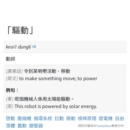
「驅動」
keoi
1
dung
6
動詞
(廣東話)
令到某啲嘢活動、移動
(英文)
to make something move; to power
例句：
(粵)
呢個機械人係用太陽能驅動。
(英)
This robot is powered by solar energy.
啓動
壓縮機
循環系統
拉動
振動
槓桿原理
發電機
自由
落體
蠢動
變壓器
(類近詞彙取自
ToastyNews
數據分析)