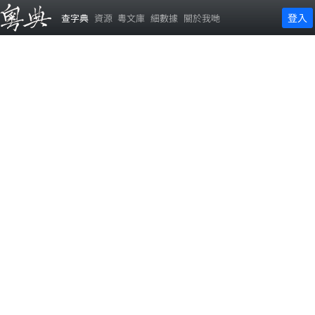
登入
查字典
資源
粵文庫
細數據
關於我哋