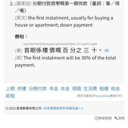
(廣東話)
分期付款買嘢嘅第一期供款（量詞：筆／項
／嚿）
(英文)
the first instalment, usually for buying a
house or apartment; down payment
例句：
sau2
kei4
hai6
lau4
gaa3
ge3
baak3
fan6
zi1
saam1
sap6
首
期
係
樓
價
嘅
百
分
之
三
十
。
(粵)
(英)
The first instalment will be 30% of the total
payment.
上期
供樓
分期付款
帛金
本金
現錢
生活費
租樓
袍金
起租
(類近詞彙取自
ToastyNews
數據分析)
© 2023 香港辭書有限公司 -
非商業開放資料授權協議 1.0
舉報問題
源碼