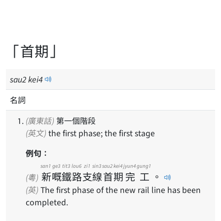
「首期」
sau
2
kei
4
名詞
(廣東話)
第一個階段
(英文)
the first phase; the first stage
例句：
san1
ge3
tit3
lou6
zi1
sin3
sau2
kei4
jyun4
gung1
新
嘅
鐵
路
支
線
首
期
完
工
。
(粵)
(英)
The first phase of the new rail line has been
completed.