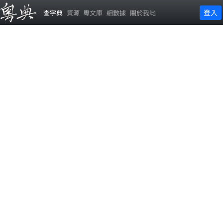
登入
查字典
資源
粵文庫
細數據
關於我哋