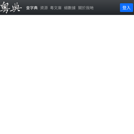
登入
查字典
資源
粵文庫
細數據
關於我哋