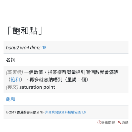
「飽和點」
baau
2
wo
4
dim
2
名詞
(廣東話)
一個數值，指某樣嘢嘅量達到呢個數就會滿晒
（
飽和
），再多就容納唔到（量詞：個）
(英文)
saturation point
飽和
© 2017 香港辭書有限公司 -
非商業開放資料授權協議 1.0
舉報問題
源碼