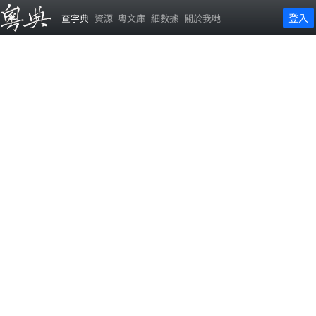
登入
查字典
資源
粵文庫
細數據
關於我哋