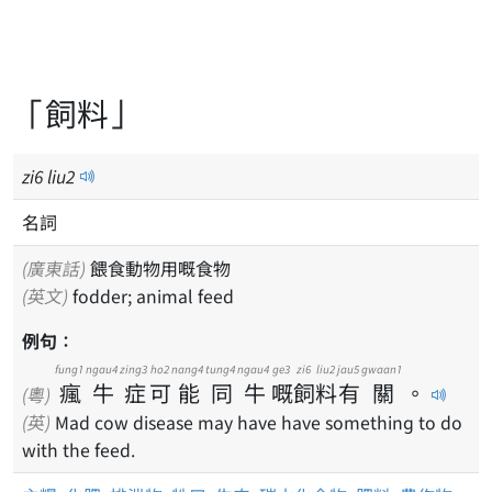
「飼料」
zi
6
liu
2
名詞
(廣東話)
餵食動物用嘅食物
(英文)
fodder; animal feed
例句：
fung1
ngau4
zing3
ho2
nang4
tung4
ngau4
ge3
zi6
liu2
jau5
gwaan1
瘋
牛
症
可
能
同
牛
嘅
飼
料
有
關
。
(粵)
(英)
Mad cow disease may have have something to do
with the feed.