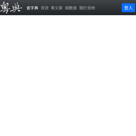
登入
查字典
資源
粵文庫
細數據
關於我哋