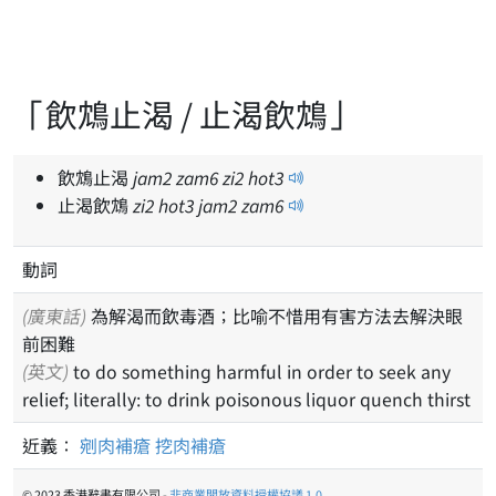
「飲鴆止渴 / 止渴飲鴆」
飲鴆止渴
jam
2
zam
6
zi
2
hot
3
止渴飲鴆
zi
2
hot
3
jam
2
zam
6
動詞
(廣東話)
為解渴而飲毒酒；比喻不惜用有害方法去解決眼
前困難
(英文)
to do something harmful in order to seek any
relief; literally: to drink poisonous liquor quench thirst
近義：
剜肉補瘡
挖肉補瘡
© 2023 香港辭書有限公司 -
非商業開放資料授權協議 1.0