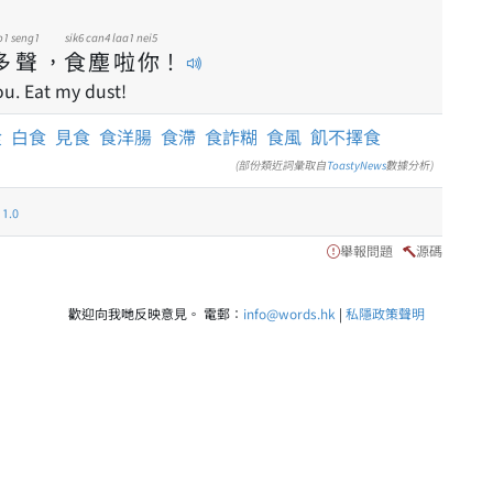
o1
seng1
sik6
can4
laa1
nei5
多
聲
，
食
塵
啦
你
！
ou. Eat my dust!
食
白食
見食
食洋腸
食滯
食詐糊
食風
飢不擇食
(部份類近詞彙取自
ToastyNews
數據分析)
.0
舉報問題
源碼
歡迎向我哋反映意見。 電郵：
info@words.hk
|
私隱政策聲明