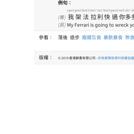
例句：
ngo5
gaa3
faat3
laai1
lei2
faai3
gwo3
nei5
do1
d
我
架
法
拉
利
快
過
你
多
(粵)
(英)
My Ferrari is going to wreck y
參看：
落後 退步
廢寢忘食
暴飲暴食
煞
版權：
© 2019 香港辭書有限公司 -
非商業開放資料授權協議 1