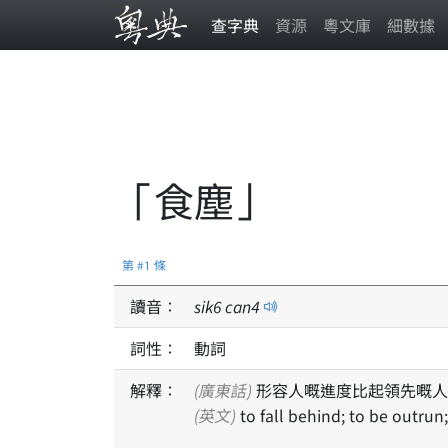
查字典
資源
粵文庫
細數據
「食塵」
第 #1 條
讀音：
sik
6
can
4
詞性：
動詞
解釋：
(廣東話)
形容人嘅進度比起領先嘅人
(英文)
to fall behind; to be outrun; 