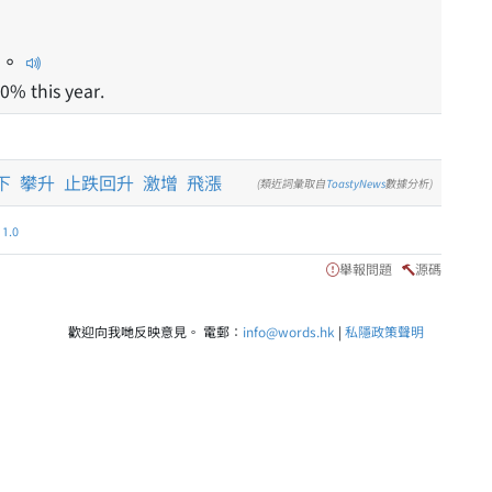
。
0% this year.
下
攀升
止跌回升
激增
飛漲
(類近詞彙取自
ToastyNews
數據分析)
.0
舉報問題
源碼
歡迎向我哋反映意見。 電郵：
info@words.hk
|
私隱政策聲明