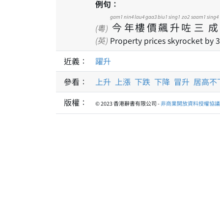
例句：
gam1
nin4
lau4
gaa3
biu1
sing1
zo2
saam1
sing4
今
年
樓
價
飆
升
咗
三
成
(粵)
(英)
Property prices skyrocket by 3
近義：
躍升
參看：
上升
上漲
下跌
下降
冒升
居高不
版權：
© 2023 香港辭書有限公司 -
非商業開放資料授權協議 1