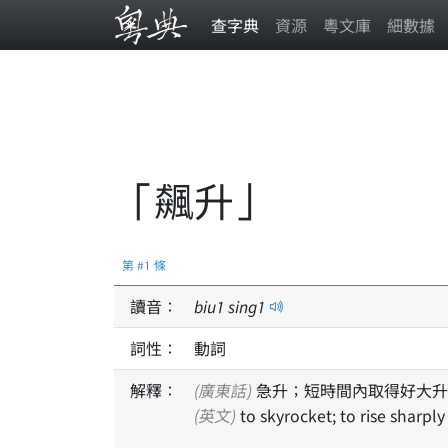
查字典
資源
粵文庫
細數據
「飆升」
第 #1 條
讀音：
biu
1
sing
1
詞性：
動詞
解釋：
(廣東話)
急升；短時間內取得好大升
(英文)
to skyrocket; to rise sharply