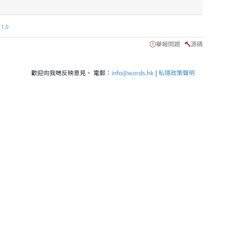
.0
舉報問題
源碼
歡迎向我哋反映意見。 電郵：
info@words.hk
|
私隱政策聲明