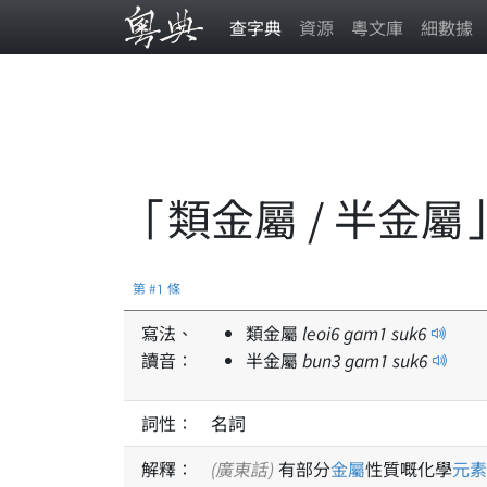
查字典
資源
粵文庫
細數據
「類金屬 / 半金屬
第 #1 條
寫法、
類金屬
leoi
6
gam
1
suk
6
讀音：
半金屬
bun
3
gam
1
suk
6
詞性：
名詞
解釋：
(廣東話)
有部分
金屬
性質嘅化學
元素