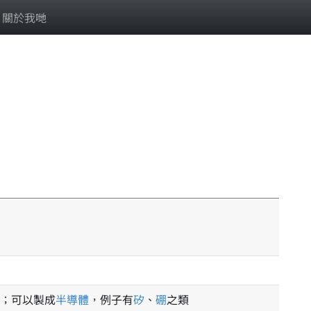
關於我哋
」
；可以製成
半導體
，例子有
矽
、
硼
之類