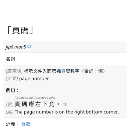
「頁碼」
jip
6
maa
5
名詞
(廣東話)
標示文件入面第幾
頁
嘅數字（量詞：個）
(英文)
page number
例句：
jip6
maa5
hai2
jau6
haa6
gok3
頁
碼
喺
右
下
角
。
(粵)
(英)
The page number is on the right bottom corner.
近義：
頁數