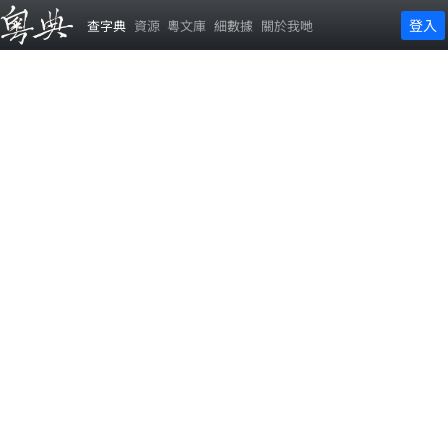
登入
查字典
資源
粵文庫
細數據
關於我哋