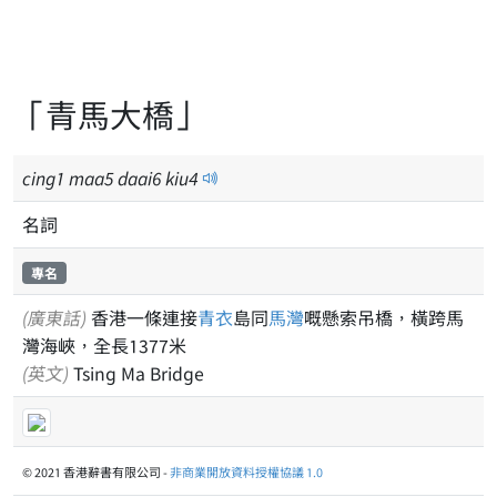
「青馬大橋」
cing
1
maa
5
daai
6
kiu
4
名詞
專名
(廣東話)
香港一條連接
青衣
島同
馬灣
嘅懸索吊橋，橫跨馬
灣海峽，全長1377米
(英文)
Tsing Ma Bridge
© 2021 香港辭書有限公司 -
非商業開放資料授權協議 1.0