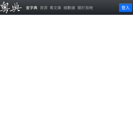
登入
查字典
資源
粵文庫
細數據
關於我哋