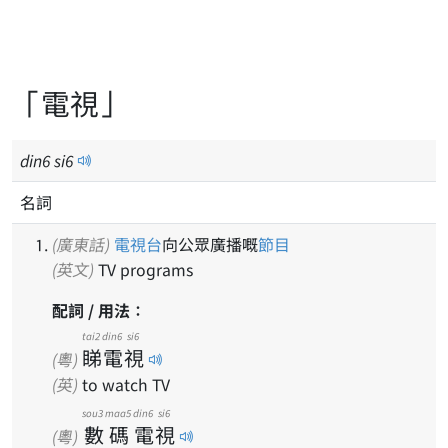
「電視」
din
6
si
6
名詞
(廣東話)
電視台
向公眾廣播嘅
節目
(英文)
TV programs
配詞 / 用法：
tai2
din6
si6
睇
電
視
(粵)
(英)
to watch TV
sou3
maa5
din6
si6
數
碼
電
視
(粵)