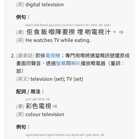
(英)
digital television
例句：
keoi5
sik6
faan6
go2
zan2
jiu3
lou1
maai4
di1
din6
si6
zap1
佢
食
飯
嗰
陣
要
撈
埋
啲
電
視
汁
。
(粵)
(英)
He watches TV while eating.
(廣東話)
即係
電視機
；專門用嚟將適當嘅訊號還原成
畫面同聲音，透過
螢幕
同
喇叭
播放嘅電器（量詞：
部）
(英文)
television (set); TV (set)
配詞 / 用法：
coi2
sik1
din6
si6
彩
色
電
視
(粵)
(英)
colour television
例句：
ngo5
dei6
zeoi3
gan6
maai5
zo2
bou6
san1
ge3
din6
si6