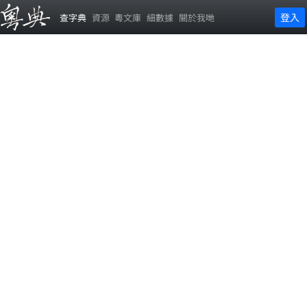
登入
查字典
資源
粵文庫
細數據
關於我哋