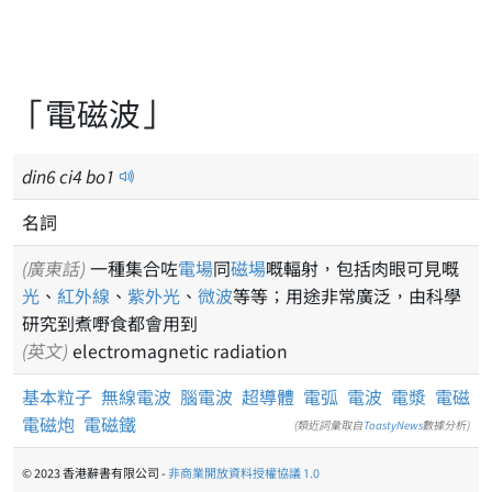
「電磁波」
din
6
ci
4
bo
1
名詞
(廣東話)
一種集合咗
電場
同
磁場
嘅輻射，包括肉眼可見嘅
光
、
紅外線
、
紫外光
、
微波
等等；用途非常廣泛，由科學
研究到煮嘢食都會用到
(英文)
electromagnetic radiation
基本粒子
無線電波
腦電波
超導體
電弧
電波
電漿
電磁
電磁炮
電磁鐵
(類近詞彙取自
ToastyNews
數據分析)
© 2023 香港辭書有限公司 -
非商業開放資料授權協議 1.0