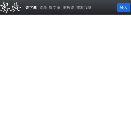
登入
查字典
資源
粵文庫
細數據
關於我哋