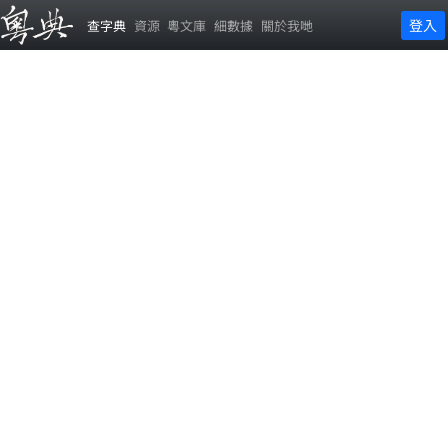
登入
查字典
資源
粵文庫
細數據
關於我哋