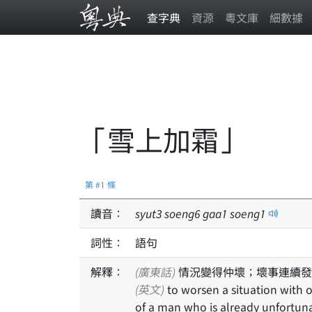
查字典
資源
粵文庫
細數據
「雪上加霜」
第 #1 條
讀音：
syut
3
soeng
6
gaa
1
soeng
1
詞性：
語句
解釋：
(廣東話)
情況變得仲壞；壞事連續發
(英文)
to worsen a situation with one disaster after another; to add to the misfortunes
of a man who is already unfortunat