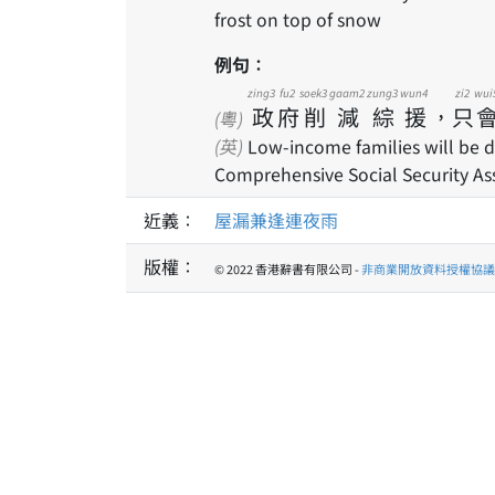
frost on top of snow
例句：
zing3
fu2
soek3
gaam2
zung3
wun4
zi2
wui
政
府
削
減
綜
援
，
只
(粵)
(英)
Low-income families will be d
Comprehensive Social Security Ass
近義：
屋漏兼逢連夜雨
版權：
© 2022 香港辭書有限公司 -
非商業開放資料授權協議 1