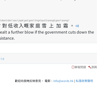
5
deoi3
dai1
sau1
jap6
ge3
gaa1
ting4
syut3
soeng6
gaa1
soeng1
會
對
低
收
入
嘅
家
庭
雪
上
加
霜
。
ealt a further blow if the government cuts down the
istance.
.0
舉報問題
源碼
歡迎向我哋反映意見。 電郵：
info@words.hk
|
私隱政策聲明