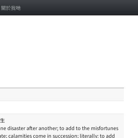
關於我哋
生
e; calamities come in succession; literally: to add