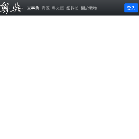
登入
查字典
資源
粵文庫
細數據
關於我哋