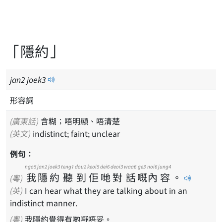
「隱約」
jan
2
joek
3
形容詞
(廣東話)
含糊；唔明顯、唔清楚
(英文)
indistinct; faint; unclear
例句：
ngo5
jan2
joek3
teng1
dou2
keoi5
dei6
deoi3
waa6
ge3
noi6
jung4
我
隱
約
聽
到
佢
哋
對
話
嘅
內
容
。
(粵)
(英)
I can hear what they are talking about in an
indistinct manner.
(粵)
我隱約覺得有啲嘢唔妥。