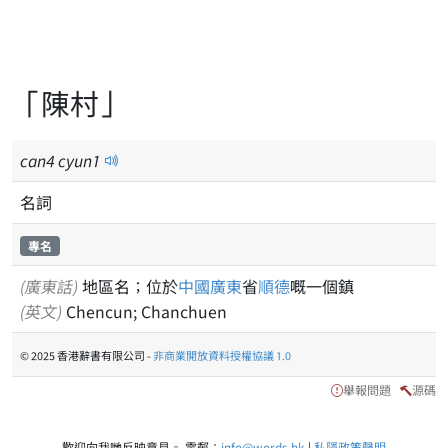
「陳村」
can
4
cyun
1
名詞
專名
(廣東話)
地區名；位於
中國
廣東
省
順德
嘅一個鎮
(英文)
Chencun; Chanchuen
© 2025 香港辭書有限公司 -
非商業開放資料授權協議 1.0
舉報問題
源碼
歡迎向我哋反映意見。 電郵：
info@words.hk
|
私隱政策聲明