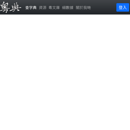
登入
查字典
資源
粵文庫
細數據
關於我哋