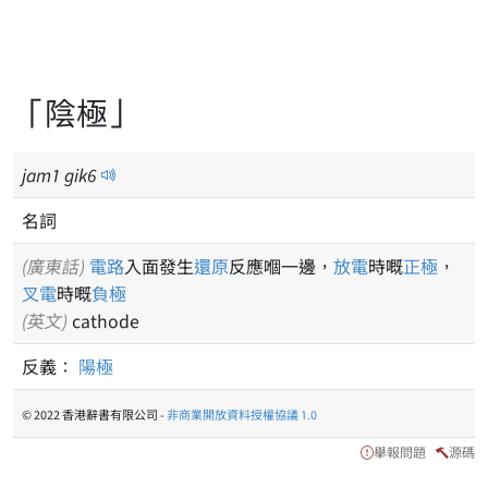
「陰極」
jam
1
gik
6
名詞
(廣東話)
電路
入面發生
還原
反應嗰一邊，
放電
時嘅
正極
，
叉電
時嘅
負極
(英文)
cathode
反義：
陽極
© 2022 香港辭書有限公司 -
非商業開放資料授權協議 1.0
舉報問題
源碼