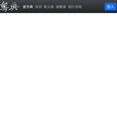
登入
查字典
資源
粵文庫
細數據
關於我哋