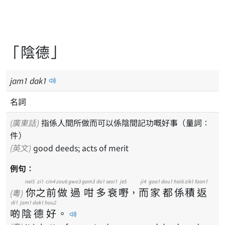
「陰德」
jam
1
dak
1
名詞
(廣東話)
指係人間所做而可以係陰間記功嘅好事（量詞：
件）
(英文)
good deeds; acts of merit
例句：
nei5
zi1
cin4
zou6
gwo3
gam3
do1
seoi1
je5
ji4
gaa1
dou1
hai6
zik1
faan1
你
之
前
做
過
咁
多
衰
嘢
，
而
家
都
係
積
返
(粵)
di1
jam1
dak1
hou2
啲
陰
德
好
。