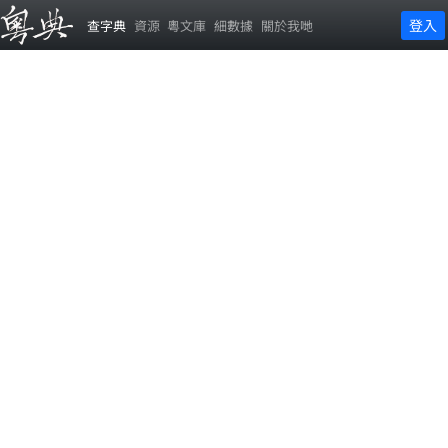
登入
查字典
資源
粵文庫
細數據
關於我哋