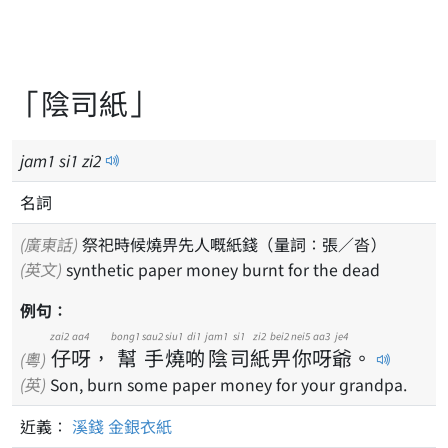
「陰司紙」
jam
1
si
1
zi
2
名詞
(廣東話)
祭祀時候燒畀先人嘅紙錢（量詞：張／沓）
(英文)
synthetic paper money burnt for the dead
例句：
zai2
aa4
bong1
sau2
siu1
di1
jam1
si1
zi2
bei2
nei5
aa3
je4
仔
呀
，
幫
手
燒
啲
陰
司
紙
畀
你
呀
爺
。
(粵)
(英)
Son, burn some paper money for your grandpa.
近義：
溪錢
金銀衣紙