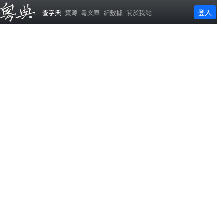
登入
查字典
資源
粵文庫
細數據
關於我哋