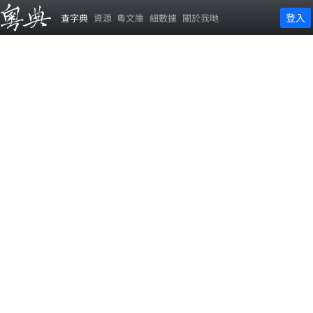
登入
查字典
資源
粵文庫
細數據
關於我哋