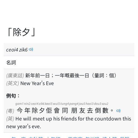
「除夕」
ceoi
4
zik
6
名詞
(廣東話)
新年前一日；一年嘅最後一日（量詞：個）
(英文)
New Year's Eve
例句：
gam1
nin2
ceoi4
zik6
keoi5
wui5
tung4
pang4
jau5
heoi3
dou3
sou2
今
年
除
夕
佢
會
同
朋
友
去
倒
數
。
(粵)
(英)
He will meet up his friends for the countdown this
new year's eve.