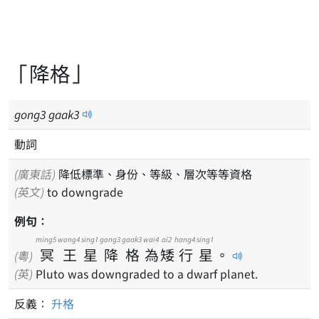
「降格」
gong
3
gaak
3
動詞
(廣東話)
降低標準、身份、等級、層次等等資格
(英文)
to downgrade
例句：
ming5
wong4
sing1
gong3
gaak3
wai4
ai2
hang4
sing1
冥
王
星
降
格
為
矮
行
星
。
(粵)
(英)
Pluto was downgraded to a dwarf planet.
反義：
升格