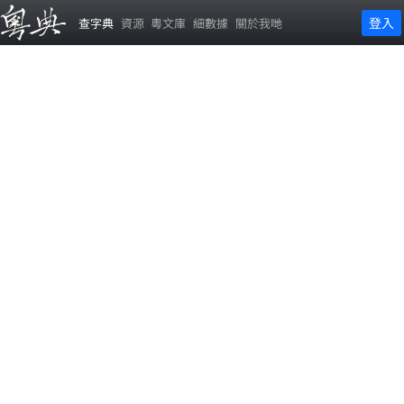
登入
查字典
資源
粵文庫
細數據
關於我哋