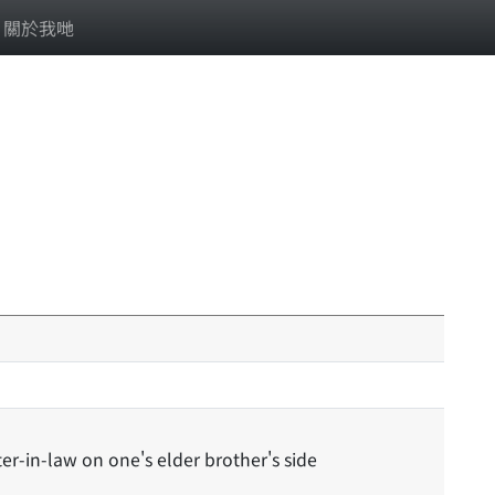
關於我哋
ster-in-law on one's elder brother's side