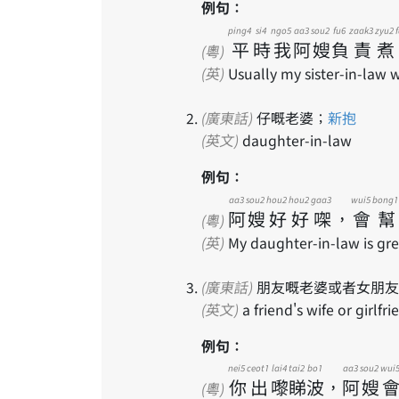
例句：
ping4
si4
ngo5
aa3
sou2
fu6
zaak3
zyu2
平
時
我
阿
嫂
負
責
煮
(粵)
(英)
Usually my sister-in-law 
(廣東話)
仔嘅老婆；
新抱
(英文)
daughter-in-law
例句：
aa3
sou2
hou2
hou2
gaa3
wui5
bong1
阿
嫂
好
好
㗎
，
會
幫
(粵)
(英)
My daughter-in-law is grea
(廣東話)
朋友嘅老婆或者女朋友
(英文)
a friend's wife or girlfri
例句：
nei5
ceot1
lai4
tai2
bo1
aa3
sou2
wui
你
出
嚟
睇
波
，
阿
嫂
(粵)