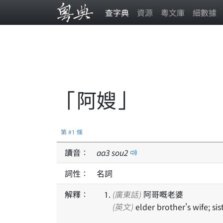
查字典
資源
粵文庫
細數據
「阿嫂」
第 #1 條
讀音：
aa
3
sou
2
詞性：
名詞
解釋：
(廣東話)
阿哥嘅老婆
(英文)
elder brother's wife; si