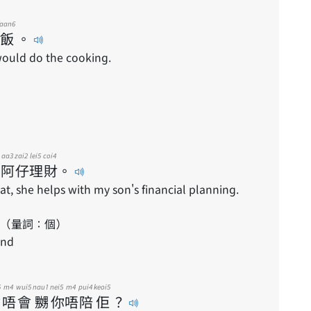
faan6
飯
。
would do the cooking.
aa3
zai2
lei5
coi4
阿
仔
理
財
。
t, she helps with my son's financial planning.
（量詞：個）
end
5
m4
wui5
nau1
nei5
m4
pui4
keoi5
會
唔
會
嬲
你
唔
陪
佢
？