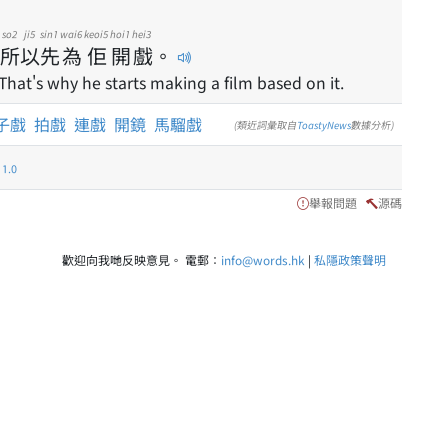
so2
ji5
sin1
wai6
keoi5
hoi1
hei3
所
以
先
為
佢
開
戲
。
 That's why he starts making a film based on it.
子戲
拍戲
連戲
開鏡
馬騮戲
(類近詞彙取自
ToastyNews
數據分析)
.0
舉報問題
源碼
歡迎向我哋反映意見。 電郵：
info@words.hk
|
私隱政策聲明