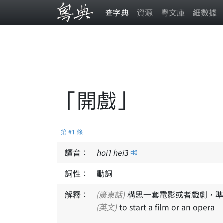
查字典
資源
粵文庫
細數據
「開戲」
第 #1 條
讀音：
hoi
1
hei
3
詞性：
動詞
解釋：
(廣東話)
構思一套電影或者戲劇，準
(英文)
to start a film or an opera