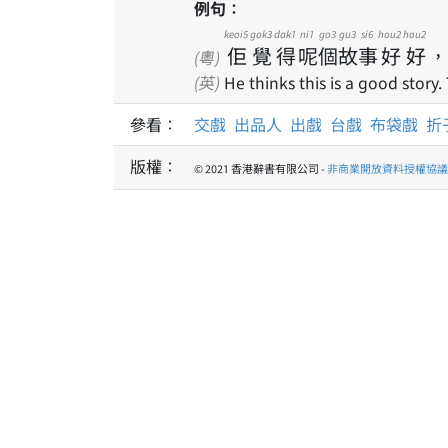
例句：
keoi5
gok3
dak1
ni1
go3
gu3
si6
hou2
hou2
佢
覺
得
呢
個
故
事
好
好
，
(粵)
(英)
He thinks this is a good story.
參看：
交戲
出品人
出戲
台戲
布袋戲
折
版權：
© 2021 香港辭書有限公司 -
非商業開放資料授權協議 1