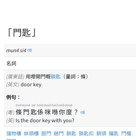
「門匙」
mun
4
si
4
名詞
(廣東話)
用嚟開門嘅
鎖匙
（量詞：條）
(英文)
door key
例句：
tiu4
mun4
si4
hai6
mai6
hai2
nei5
dou6
條
門
匙
係
咪
喺
你
度
？
(粵)
(英)
Is the door key with you?
儲物櫃
牀頭櫃
脈門
趟門
鎖匙
鎖匙扣
鎖頭
鑰匙
門楣