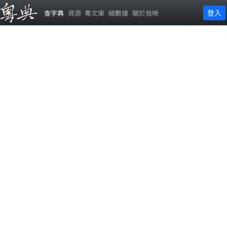
登入
查字典
資源
粵文庫
細數據
關於我哋