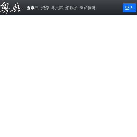
登入
查字典
資源
粵文庫
細數據
關於我哋