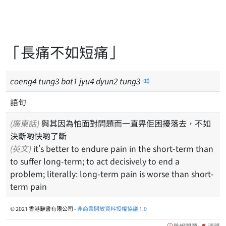
「長痛不如短痛」
coeng
4
tung
3
bat
1
jyu
4
dyun
2
tung
3
語句
(廣東話)
與其因為怕面對問題而一直畀佢困擾落去，不如
決斷啲快啲了斷
(英文)
it's better to endure pain in the short-term than
to suffer long-term; to act decisively to end a
problem; literally: long-term pain is worse than short-
term pain
© 2021 香港辭書有限公司 -
非商業開放資料授權協議 1.0
舉報問題
源碼