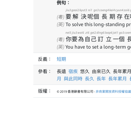
例句：
jiu3
gaai2
kyut3
ni1
go3
coeng4
kei4
cyun4
zoi6
要
解
決
呢
個
長
期
存
在
(粵)
(英)
To solve this long-standing p
nei5
jiu3
wai6
zi6
gei2
ding6
laap6
jat1
go3
coen
你
要
為
自
己
訂
立
一
個
(粵)
(英)
You have to set a long-term go
反義：
短期
參看：
長遠
宿疾
悠久 由來已久 長年累
月
與此同時
長久
長年
長年累月
版權：
© 2019 香港辭書有限公司 -
非商業開放資料授權協議 1