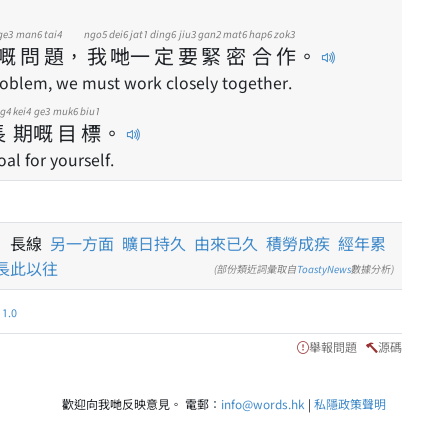
ge3
man6
tai4
ngo5
dei6
jat1
ding6
jiu3
gan2
mat6
hap6
zok3
嘅
問
題
，
我
哋
一
定
要
緊
密
合
作
。
roblem, we must work closely together.
g4
kei4
ge3
muk6
biu1
長
期
嘅
目
標
。
al for yourself.
月 長線
另一方面
曠日持久
由來已久
積勞成疾
經年累
長此以往
(部份類近詞彙取自
ToastyNews
數據分析)
.0
舉報問題
源碼
歡迎向我哋反映意見。 電郵：
info@words.hk
|
私隱政策聲明