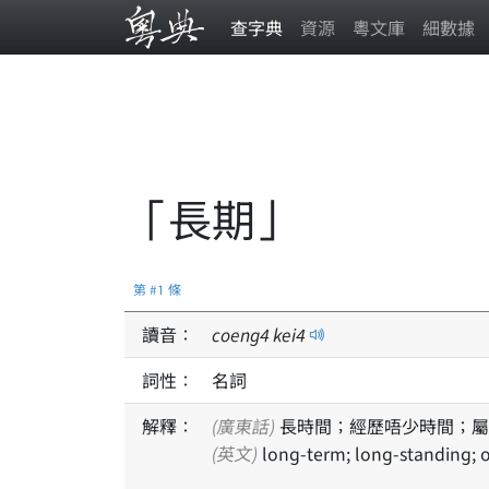
查字典
資源
粵文庫
細數據
「長期」
第 #1 條
讀音：
coeng
4
kei
4
詞性：
名詞
解釋：
(廣東話)
長時間；經歷唔少時間；屬
(英文)
long-term; long-standing; o