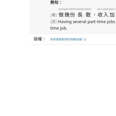
例句：
zou6
gei2
fan6
coeng4
saan2
sau1
jap6
gaa1
做
幾
份
長
散
，
收
入
加
(粵)
(英)
Having several part-time jobs 
time job.
版權：
非商業開放資料授權協議 1.0