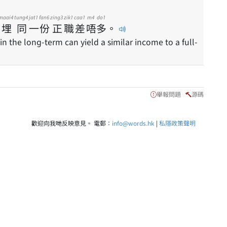
maai4
tung4
jat1
fan6
zing3
zik1
caa1
m4
do1
埋
同
一
份
正
職
差
唔
多
。
in the long-term can yield a similar income to a full-
舉報問題
源碼
歡迎向我哋反映意見。 電郵：
info@words.hk
|
私隱政策聲明