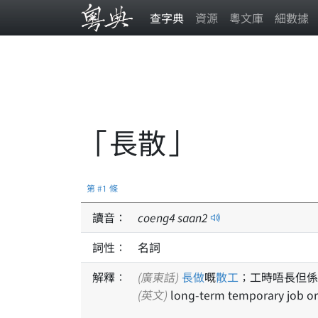
查字典
資源
粵文庫
細數據
「長散」
第 #1 條
讀音：
coeng
4
saan
2
詞性：
名詞
解釋：
(廣東話)
長做
嘅
散工
；工時唔長但係
(英文)
long-term temporary job or 