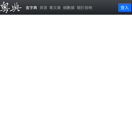
登入
查字典
資源
粵文庫
細數據
關於我哋