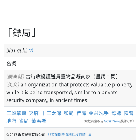
「鏢局」
biu
1
guk
2
名詞
(廣東話)
古時收錢護送貴重物品嘅商家（量詞：間）
(英文)
an organization that protects valuable property
while it is being transported, similar to a private
security company, in ancient times
三顧草廬
冥府
十三太保
和局
牌局
金盆洗手
鏢師
陰曹
地府
雀局
黃馬褂
(類近詞彙取自
ToastyNews
數據分析)
© 2017 香港辭書有限公司 -
非商業開放資料授權協議 1.0