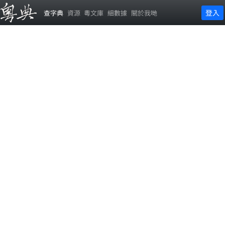
登入
查字典
資源
粵文庫
細數據
關於我哋