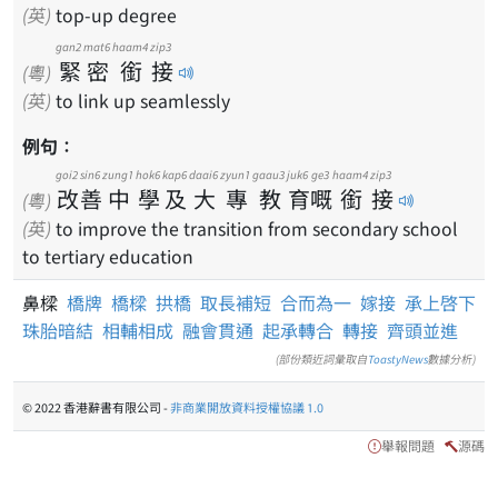
(英)
top-up degree
gan2
mat6
haam4
zip3
緊
密
銜
接
(粵)
(英)
to link up seamlessly
例句：
goi2
sin6
zung1
hok6
kap6
daai6
zyun1
gaau3
juk6
ge3
haam4
zip3
改
善
中
學
及
大
專
教
育
嘅
銜
接
(粵)
(英)
to improve the transition from secondary school
to tertiary education
鼻樑
橋牌
橋樑
拱橋
取長補短
合而為一
嫁接
承上啓下
珠胎暗結
相輔相成
融會貫通
起承轉合
轉接
齊頭並進
(部份類近詞彙取自
ToastyNews
數據分析)
© 2022 香港辭書有限公司 -
非商業開放資料授權協議 1.0
舉報問題
源碼