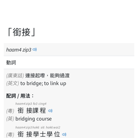
「銜接」
haam
4
zip
3
動詞
(廣東話)
連接起嚟，能夠過渡
(英文)
to bridge; to link up
配詞 / 用法：
haam4
zip3
fo3
cing4
銜
接
課
程
(粵)
(英)
bridging course
haam4
zip3
hok6
si6
hok6
wai2
銜
接
學
士
學
位
(粵)