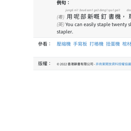
例句：
jung6
ni1
bou6
san1
ge3
deng1
syu1
gei1
da
用
呢
部
新
嘅
釘
書
機
，
(粵)
(英)
You can easily staple twenty 
stapler.
參看：
壓縮機
手寫板
打樁機
扭蛋機
棺
版權：
© 2022 香港辭書有限公司 -
非商業開放資料授權協議 1