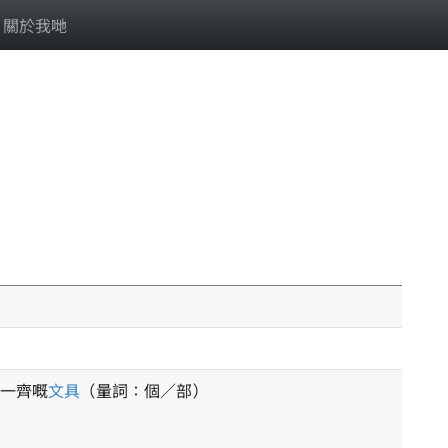
關於我哋
一齊嘅
文具
（量詞：個／部）