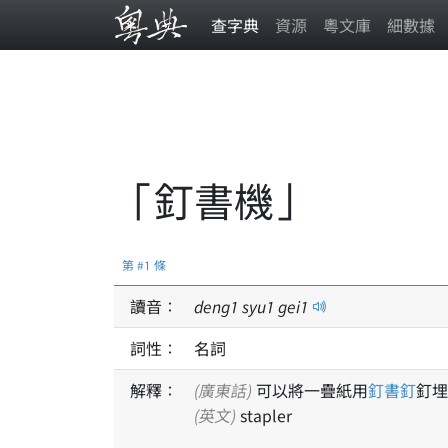
查字典
資源
粵文庫
細數據
「釘書機」
第 #1 條
讀音：
deng
1
syu
1
gei
1
詞性：
名詞
解釋：
(廣東話)
可以將一疊紙用
釘書釘
釘埋
(英文)
stapler