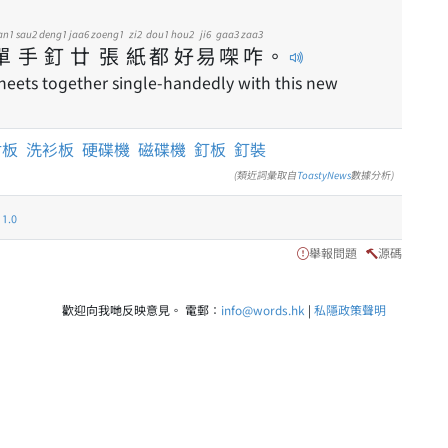
an1
sau2
deng1
jaa6
zoeng1
zi2
dou1
hou2
ji6
gaa3
zaa3
單
手
釘
廿
張
紙
都
好
易
㗎
咋
。
sheets together single-handedly with this new
材板
洗衫板
硬碟機
磁碟機
釘板
釘裝
(類近詞彙取自
ToastyNews
數據分析)
.0
舉報問題
源碼
歡迎向我哋反映意見。 電郵：
info@words.hk
|
私隱政策聲明