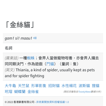
「金絲貓」
gam
1
si
1
maau
1
名詞
(廣東話)
一種
蜘蛛
；會畀人當做寵物咁養，亦會畀人攞去
同同類決鬥，作為遊戲（
鬥貓
）（量詞：隻）
(英文)
Thiania, a kind of spider, usually kept as pets
and for spider fighting
大牛龜
天竺鼠
形單影隻
招財貓
水性楊花
波斯貓
狸貓
玳瑁
蝴蝶蘭
金絲雀
(類近詞彙取自
ToastyNews
數據分析)
© 2022 香港辭書有限公司 -
非商業開放資料授權協議 1.0