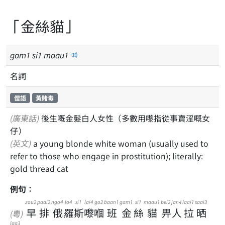
「金絲貓」
gam
1
si
1
maau
1
名詞
俚語
黃賭毒
(廣東話)
後生嘅金髮白人女性（多數用嚟指從事賣淫嘅女
仔）
(英文)
a young blonde white woman (usually used to
refer to those who engage in prostitution); literally:
gold thread cat
例句：
zou2
paai2
ngo4
lo4
si1
lai4
go2
baan1
gam1
si1
maau1
bei2
jan4
laai1
saai3
早
排
俄
羅
斯
嚟
嗰
班
金
絲
貓
畀
人
拉
晒
(粵)
laa3