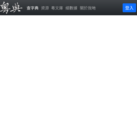
登入
查字典
資源
粵文庫
細數據
關於我哋