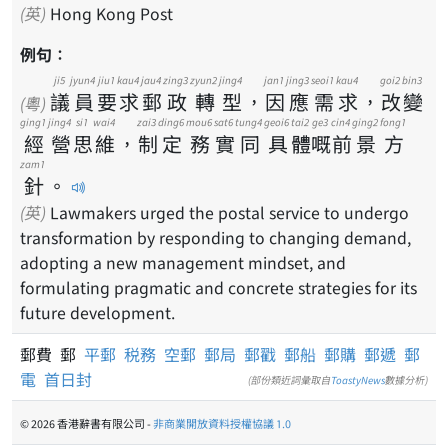
(英)
Hong Kong Post
例句：
ji5
jyun4
jiu1
kau4
jau4
zing3
zyun2
jing4
jan1
jing3
seoi1
kau4
goi2
bin3
議
員
要
求
郵
政
轉
型
，
因
應
需
求
，
改
變
(粵)
ging1
jing4
si1
wai4
zai3
ding6
mou6
sat6
tung4
geoi6
tai2
ge3
cin4
ging2
fong1
經
營
思
維
，
制
定
務
實
同
具
體
嘅
前
景
方
zam1
針
。
(英)
Lawmakers urged the postal service to undergo
transformation by responding to changing demand,
adopting a new management mindset, and
formulating pragmatic and concrete strategies for its
future development.
郵費 郵
平郵
税務
空郵
郵局
郵戳
郵船
郵購
郵遞
郵
電
首日封
(部份類近詞彙取自
ToastyNews
數據分析)
© 2026 香港辭書有限公司 -
非商業開放資料授權協議 1.0