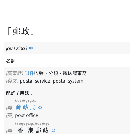
「郵政」
jau
4
zing
3
名詞
(廣東話)
郵件
收發、分類、遞送嘅事務
(英文)
postal service; postal system
配詞 / 用法：
jau4 zing3 guk2
郵政局
(粵)
(英)
post office
hoeng1
gong2
jau4
zing3
香
港
郵
政
(粵)