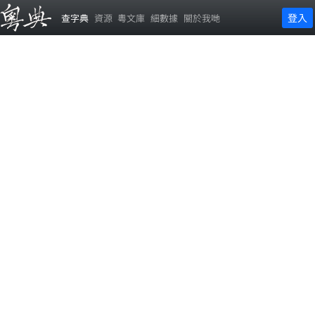
登入
查字典
資源
粵文庫
細數據
關於我哋