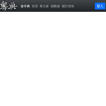
登入
查字典
資源
粵文庫
細數據
關於我哋