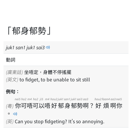
「郁身郁勢」
juk
1
san
1
juk
1
sai
3
動詞
(廣東話)
坐唔定，身體不停搖擺
(英文)
to fidget, to be unable to sit still
例句：
nei5
ho2
m4
ho2
ji5
m4
hou2
juk1
san1
juk1
sai3
aa3
hou2
faan4
aa3
nei5
你
可
唔
可
以
唔
好
郁
身
郁
勢
啊
？
好
煩
啊
你
(粵)
。
(英)
Can you stop fidgeting? It's so annoying.