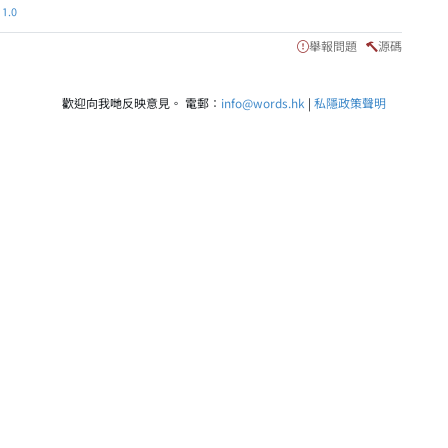
.0
舉報問題
源碼
歡迎向我哋反映意見。 電郵：
info@words.hk
|
私隱政策聲明