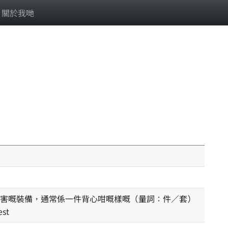
關於我哋
害嘅裝備，通常係一件背心咁嘅樣嘅（量詞：件／套）
est