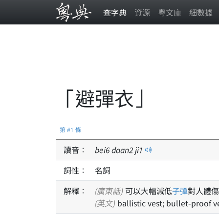
查字典
資源
粵文庫
細數據
「避彈衣」
第 #1 條
讀音：
bei
6
daan
2
ji
1
詞性：
名詞
解釋：
(廣東話)
可以大幅減低
子彈
對人體傷
(英文)
ballistic vest; bullet-proof v