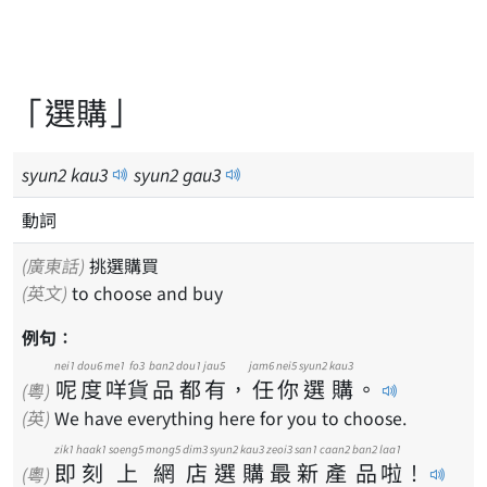
「選購」
syun
2
kau
3
syun
2
gau
3
動詞
(廣東話)
挑選購買
(英文)
to choose and buy
例句：
nei1
dou6
me1
fo3
ban2
dou1
jau5
jam6
nei5
syun2
kau3
呢
度
咩
貨
品
都
有
，
任
你
選
購
。
(粵)
(英)
We have everything here for you to choose.
zik1
haak1
soeng5
mong5
dim3
syun2
kau3
zeoi3
san1
caan2
ban2
laa1
即
刻
上
網
店
選
購
最
新
產
品
啦
！
(粵)