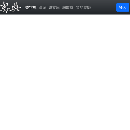
登入
查字典
資源
粵文庫
細數據
關於我哋