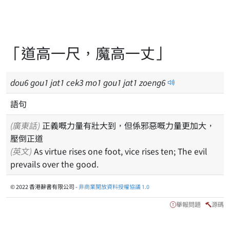
「道高一尺，魔高一丈」
dou
6
gou
1
jat
1
cek
3
mo
1
gou
1
jat
1
zoeng
6
語句
(廣東話)
正義嘅力量有壯大到，但係邪惡嘅力量更加大，
壓倒正道
(英文)
As virtue rises one foot, vice rises ten; The evil
prevails over the good.
© 2022 香港辭書有限公司 -
非商業開放資料授權協議 1.0
舉報問題
源碼