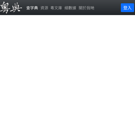
登入
查字典
資源
粵文庫
細數據
關於我哋