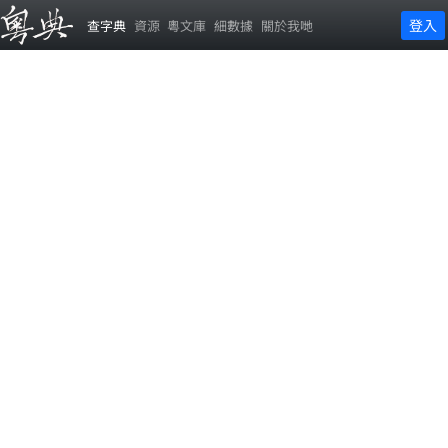
登入
查字典
資源
粵文庫
細數據
關於我哋