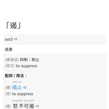
「遏」
aat
3
語素
(廣東話)
抑制；制止
(英文)
to suppress
配詞 / 用法：
aat3 zi2
遏止
(粵)
(英)
to suppress
nou6
bat1
ho2
aat3
怒
不
可
遏
(粵)