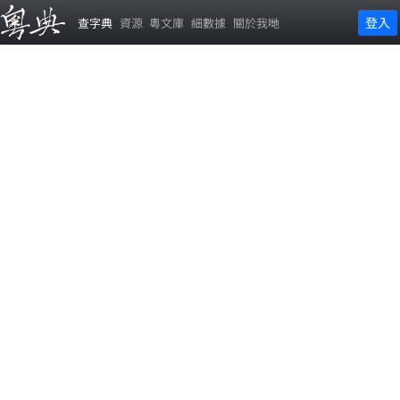
登入
查字典
資源
粵文庫
細數據
關於我哋