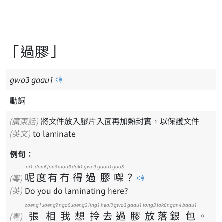
「過膠」
gwo
3
gaau
1
動詞
(廣東話)
將文件放入膠片入面再加熱封實，以保護文件
(英文)
to laminate
例句：
ni1
dou6
jau5
mou5
dak1
gwo3
gaau1
gaa3
呢
度
有
冇
得
過
膠
㗎
？
(粵)
(英)
Do you do laminating here?
zoeng1
soeng2
ngo5
soeng2
ling1
heoi3
gwo3
gaau1
fong3
lok6
ngan4
baau1
張
相
我
想
拎
去
過
膠
放
落
銀
包
。
(粵)