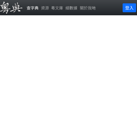
登入
查字典
資源
粵文庫
細數據
關於我哋