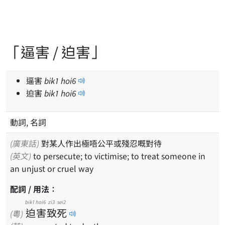
「逼害 / 迫害」
逼害
bik
1
hoi
6
迫害
bik
1
hoi
6
動詞,
名詞
(廣東話)
對某人作出極唔公平或殘忍嘅對待
(英文)
to persecute; to victimise; to treat someone in
an unjust or cruel way
配詞 / 用法：
bik1
hoi6
zi3
sei2
迫
害
致
死
(粵)