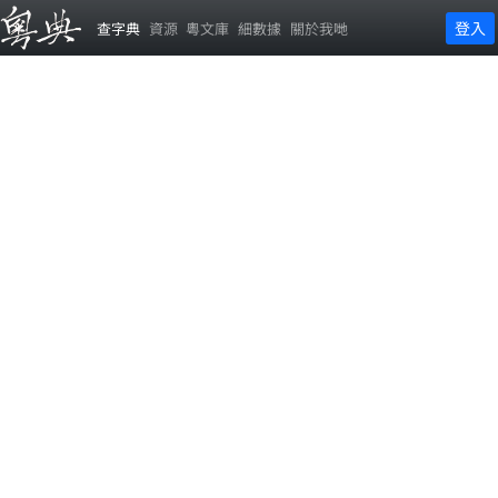
登入
查字典
資源
粵文庫
細數據
關於我哋