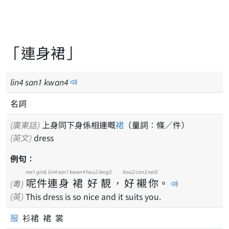
「連身裙」
lin
4
san
1
kwan
4
名詞
(廣東話)
上身同下身係相連嘅
裙
（量詞：條／件）
(英文)
dress
例句：
nei1
gin6
lin4
san1
kwan4
hou2
leng3
hou2
can3
nei5
呢
件
連
身
裙
好
靚
，
好
襯
你
。
(粵)
(英)
This dress is so nice and it suits you.
服
衫裙 裙 裳