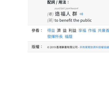
配詞 / 用法：
zou6
fuk1
jan4
kwan4
造
福
人
群
(粵)
(英)
to benefit the public
參看：
得益
濟 益 利益
享福
作福
共襄
發揮所長
福蔭
版權：
© 2019 香港辭書有限公司 -
非商業開放資料授權協議 1