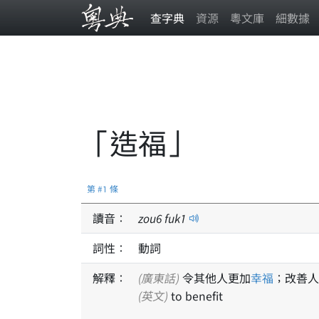
查字典
資源
粵文庫
細數據
「造福」
第 #1 條
讀音：
zou
6
fuk
1
詞性：
動詞
解釋：
(廣東話)
令其他人更加
幸福
；改善人
(英文)
to benefit