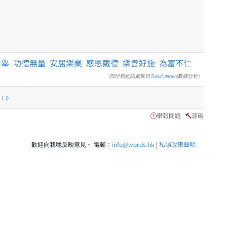
善舉
功德無量
安居樂業
感恩戴德
樂善好施
為富不仁
(部份類近詞彙取自
ToastyNews
數據分析)
.0
舉報問題
源碼
歡迎向我哋反映意見。 電郵：
info@words.hk
|
私隱政策聲明