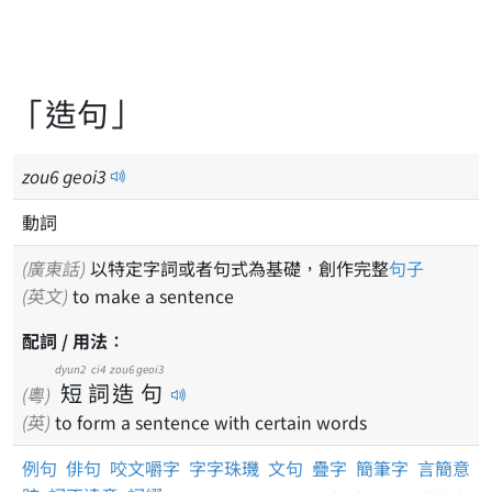
「造句」
zou
6
geoi
3
動詞
(廣東話)
以特定字詞或者句式為基礎，創作完整
句子
(英文)
to make a sentence
配詞 / 用法：
dyun2
ci4
zou6
geoi3
短
詞
造
句
(粵)
(英)
to form a sentence with certain words
例句
俳句
咬文嚼字
字字珠璣
文句
疊字
簡筆字
言簡意