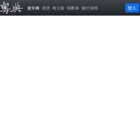
登入
查字典
資源
粵文庫
細數據
關於我哋